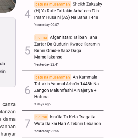
Sheikh Zakzaky
batu na musamman
(H) Ya Rufe Tattakin Arba' een Ɗin
Imam Husaini (AS) Na Bana 1448
Yesterday 00:07
Afganistan: Taliban Tana
hidima
Zartar Da Qudurin Kwace Karamin
Birnin Omid-e Sabz Daga
Mamallakansa
 da
Yesterday 22:41
nin
An Kammala
batu na musamman
Tattakin Yaumul Arba'in 1448h Na
Zangon Malumfashi A Najeriya +
Hotuna
a canza
3 days ago
 Manzan
Isra’ila Ta Keta Tsagaita
hidima
da dama
Wuta Da kai Hari A Tebnin Lebanon
 wannan
Yesterday 22:55
 hanyar