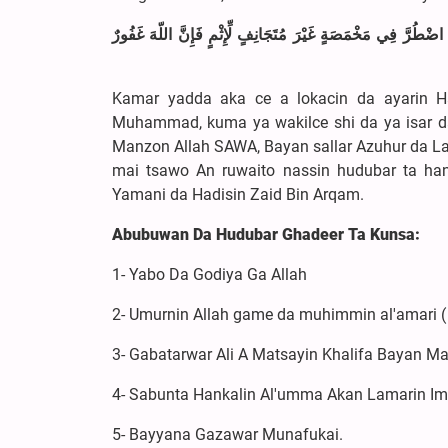
 اضْطُرَّ فِي مَخْمَصَةٍ غَيْرَ مُتَجَانِفٍ لِّإِثْمٍ فَإِنَّ اللّهَ غَفُورٌ
Kamar yadda aka ce a lokacin da ayarin Haj
Muhammad, kuma ya wakilce shi da ya isar da 
Manzon Allah SAWA, Bayan sallar Azuhur da La
mai tsawo An ruwaito nassin hudubar ta ha
Yamani da Hadisin Zaid Bin Arqam.
Abubuwan
Da
H
udubar Ghadeer
Ta Kunsa:
1- Yabo Da Godiya Ga Allah
2- Umurnin Allah game da muhimmin al'amari 
3- Gabatarwar Ali A Matsayin Khalifa Bayan M
4- Sabunta Hankalin Al'umma Akan Lamarin I
5- Bayyana Gazawar Munafukai.