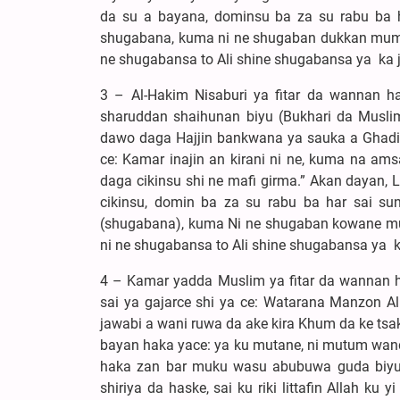
da su a bayana, dominsu ba za su rabu ba ha
shugabana, kuma ni ne shugaban dukkan mumin
ne shugabansa to Ali shine shugabansa ya ka ji
3 – Al-Hakim Nisaburi ya fitar da wannan h
sharuddan shaihunan biyu (Bukhari da Muslim
dawo daga Hajjin bankwana ya sauka a Ghadir 
ce: Kamar inajin an kirani ni ne, kuma na am
daga cikinsu shi ne mafi girma.” Akan dayan, Li
cikinsu, domin ba za su rabu ba har sai sun 
(shugabana), kuma Ni ne shugaban kowane mum
ni ne shugabansa to Ali shine shugabansa ya ka
4 – Kamar yadda Muslim ya fitar da wannan h
sai ya gajarce shi ya ce: Watarana Manzon Al
jawabi a wani ruwa da ake kira Khum da ke tsak
bayan haka yace: ya ku mutane, ni mutum wand
haka zan bar muku wasu abubuwa guda biyu m
shiriya da haske, sai ku riki littafin Allah ku y