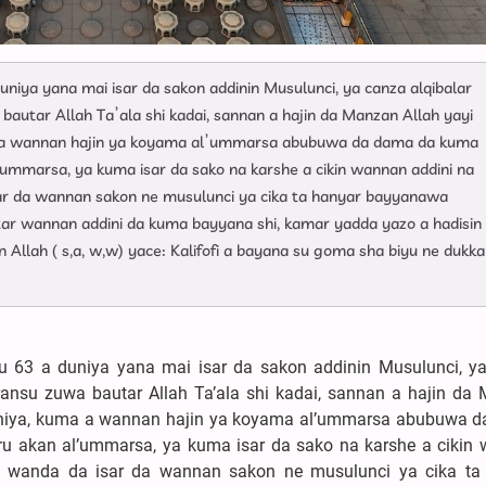
uniya yana mai isar da sakon addinin Musulunci, ya canza alqibalar
autar Allah Ta’ala shi kadai, sannan a hajin da Manzan Allah yayi
a a wannan hajin ya koyama al’ummarsa abubuwa da dama da kuma
marsa, ya kuma isar da sako na karshe a cikin wannan addini na
ar da wannan sakon ne musulunci ya cika ta hanyar bayyanawa
ar wannan addini da kuma bayyana shi, kamar yadda yazo a hadisin
Allah ( s,a, w,w) yace: Kalifofi a bayana su goma sha biyu ne dukka
3 a duniya yana mai isar da sakon addinin Musulunci, y
ransu zuwa bautar Allah Ta’ala shi kadai, sannan a hajin da
duniya, kuma a wannan hajin ya koyama al’ummarsa abubuwa 
 akan al’ummarsa, ya kuma isar da sako na karshe a cikin
 wanda da isar da wannan sakon ne musulunci ya cika ta