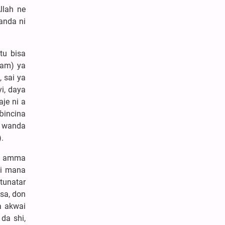
llah ne
anda ni
tu bisa
lam) ya
 sai ya
i, daya
aje ni a
ɓincina
n wanda
.
m, amma
ai mana
 tunatar
sa, don
a akwai
 da shi,