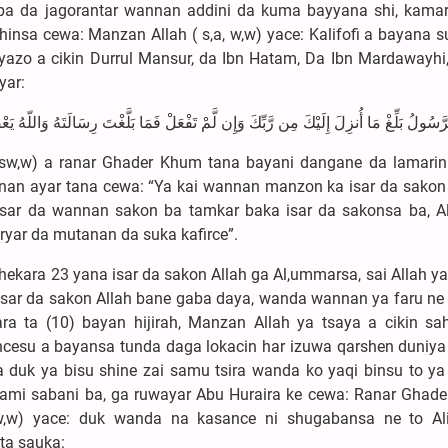
a da jagorantar wannan addini da kuma bayyana shi, kama
hinsa cewa: Manzan Allah ( s,a, w,w) yace: Kalifofi a bayana 
azo a cikin Durrul Mansur, da Ibn Hatam, Da Ibn Mardawayhi,
yar:
الرَّسُولُ بَلِّغْ مَا أُنزِلَ إِلَيْكَ مِن رَّبِّكَ وَإِن لَّمْ تَفْعَلْ فَمَا بَلَّغْتَ رِسَالَتَهُ وَاللّهُ 
w) a ranar Ghader Khum tana bayani dangane da lamarin
nnan ayar tana cewa: “Ya kai wannan manzon ka isar da sakon
sar da wannan sakon ba tamkar baka isar da sakonsa ba, Al
ryar da mutanan da suka kafirce”.
 23 yana isar da sakon Allah ga Al,ummarsa, sai Allah ya
isar da sakon Allah bane gaba daya, wanda wannan ya faru ne 
a ta (10) bayan hijirah, Manzan Allah ya tsaya a cikin sa
esu a bayansa tunda daga lokacin har izuwa qarshen duniy
duk ya bisu shine zai samu tsira wanda ko yaqi binsu to ya
ami sabani ba, ga ruwayar Abu Huraira ke cewa: Ranar Ghad
a,w,w) yace: duk wanda na kasance ni shugabansa ne to A
 ta sauka: