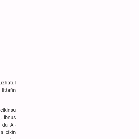
Nuzhatul
littafin
cikinsu
i, Ibnus
 da Al-
a cikin