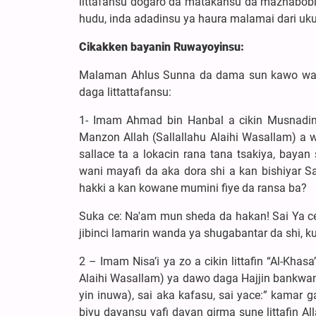
littafansu dogaro da matakansu da mazhabobi 
hudu, inda adadinsu ya haura malamai dari uku 
Cikakken
bayanin Ruwayoyinsu
:
Malaman Ahlus Sunna da dama sun kawo wann
daga littattafansu:
1- Imam Ahmad bin Hanbal a cikin Musnadin
Manzon Allah (Sallallahu Alaihi Wasallam) a w
sallace ta a lokacin rana tana tsakiya, bay
wani mayafi da aka dora shi a kan bishiyar Sa
hakki a kan kowane mumini fiye da ransa ba?
Suka ce: Na'am mun sheda da hakan! Sai Ya ce
jibinci lamarin wanda ya shugabantar da shi, ku
2 – Imam Nisa’i ya zo a cikin littafin “Al-Kha
Alaihi Wasallam) ya dawo daga Hajjin bankwan
yin inuwa), sai aka kafasu, sai yace:” kamar 
biyu dayansu yafi dayan girma sune littafin A