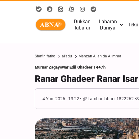
Dukkan
Labaran
Teku
labarai
Duniya
Shafin farko
al'adu
Manzan Allah da A imma
Murnar Zagayowar Edil Ghadeer 1447h
Ranar Ghadeer Ranar Isa
4 Yuni 2026 - 13:22
Lambar labari: 1822262
S