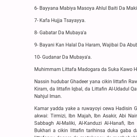
6- Bayyana Mabiya Masoya Ahlul Baiti Da Mak
7- Kafa Hujja Tsayayya.
8- Gabatar Da Mubaya'a
9- Bayani Kan Halal Da Haram, Wajibai Da Ab
10- Gudanar Da Mubaya'a.
Muhimmam Littafa Madogara da Suka Kawo Hu
Nassin hudubar Ghadeer yana cikin littafin Rawdat
Kiram, da littafin Iqbal, da Littafin Al-Udadul Q
Nahjul Iman.
Kamar yadda yake a ruwayoyi cewa Hadisin 
akwai: Tirmizi, Ibn Majah, Ibn Asakir, Abi Naim
Sabbagh Al-Maliki, Al-Kanduzi Al-Hanafi, Ibn 
Bukhari a cikin littafin tarihinsa duka gaba