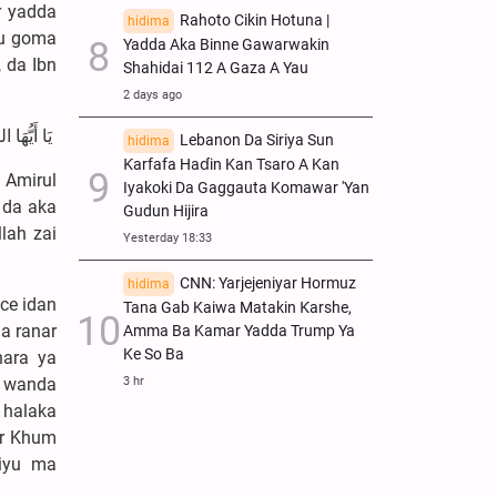
r yadda
Rahoto Cikin Hotuna |
hidima
su goma
Yadda Aka Binne Gawarwakin
 da Ibn
Shahidai 112 A Gaza A Yau
2 days ago
يَا أَيُّهَا 
Lebanon Da Siriya Sun
hidima
Ƙarfafa Haɗin Kan Tsaro A Kan
 Amirul
Iyakoki Da Gaggauta Komawar 'Yan
 da aka
Gudun Hijira
lah zai
Yesterday 18:33
CNN: Yarjejeniyar Hormuz
hidima
ce idan
Tana Gab Kaiwa Matakin Ƙarshe,
a ranar
Amma Ba Kamar Yadda Trump Ya
Ke So Ba
hara ya
3 hr
a wanda
 halaka
er Khum
liyu ma