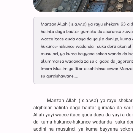
Manzan Allah ( s.a.w.a) ya rayu shekaru 63 a d
halinta daga bautar gumaka da sauransu zuwa b
wacce itace guda daya da yayi a duniya, kum
hukunce-hukunce wadanda suka doru akan al’um
musulnci, ya kuma bayyana sokon wanda da is
al,ummarsa wadanda za su ci gaba da jagorant
Imam Muslim ya fitar a sahihinsa cewa: Manzan 
su quraishawane....
Manzan Allah ( s.a.w.a) ya rayu shekaru 6
alqibalar halinta daga bautar gumaka da sau
Allah yayi wacce itace guda daya da yayi a 
da kuma hukunce-hukunce wadanda suka doru
addini na musulnci, ya kuma bayyana sokon