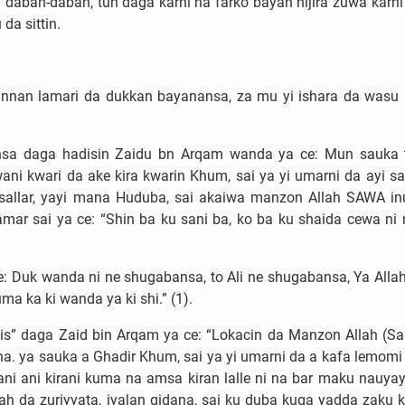
daban-daban, tun daga karni na farko bayan hijira zuwa karni
da sittin.
an lamari da dukkan bayanansa, za mu yi ishara da wasu 
sa daga hadisin Zaidu bn Arqam wanda ya ce: Mun sauka 
ani kwari da ake kira kwarin Khum, sai ya yi umarni da ayi sal
an sallar, yayi mana Huduba, sai akaiwa manzon Allah SAWA i
mar sai ya ce: “Shin ba ku sani ba, ko ba ku shaida cewa ni 
: Duk wanda ni ne shugabansa, to Ali ne shugabansa, Ya Allah
ma ka ki wanda ya ki shi.” (1).
sa’is” daga Zaid bin Arqam ya ce: “Lokacin da Manzon Allah (Sa
a. ya sauka a Ghadir Khum, sai ya yi umarni da a kafa lemomi
gani ani kirani kuma na amsa kiran lalle ni na bar maku nauya
llah da zuriyyata, iyalan gidana, sai ku duba kuga yadda zaku 