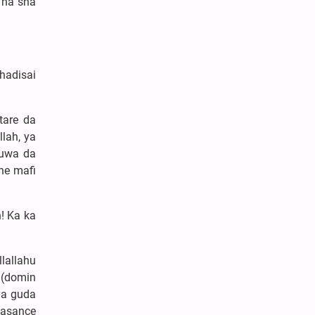
 na sha
hadisai
tare da
lah, ya
nuwa da
ne mafi
! Ka ka
llallahu
 (domin
ya guda
kasance