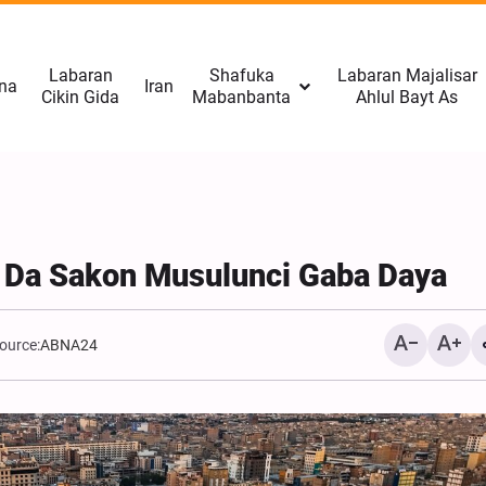
Labaran
Shafuka
Labaran Majalisar
na
Iran
Cikin Gida
Mabanbanta
Ahlul Bayt As
r Da Sakon Musulunci Gaba Daya
ource:
ABNA24
CNN: Yarjejeniyar Hormu
Gab Kaiwa Matakin Ƙars
Amma Ba Kamar Yadda 