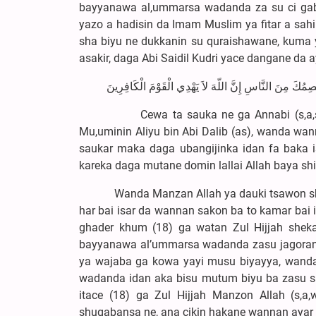
bayyanawa al,ummarsa wadanda za su ci gab
yazo a hadisin da Imam Muslim ya fitar a sahi
sha biyu ne dukkanin su quraishawane, kuma y
asakir, daga Abi Saidil Kudri yace dangane da a
يَعْصِمُكَ مِنَ النَّاسِ إِنَّ اللّهَ لاَ يَهْدِي الْقَوْمَ الْكَافِرِينَ
Cewa ta sauka ne ga Annabi (s,a,sw,
Mu,uminin Aliyu bin Abi Dalib (as), wanda wa
saukar maka daga ubangijinka idan fa baka i
kareka daga mutane domin lallai Allah baya shi
Wanda Manzan Allah ya dauki tsawon shekara
har bai isar da wannan sakon ba to kamar bai 
ghader khum (18) ga watan Zul Hijjah shekar
bayyanawa al’ummarsa wadanda zasu jagoranc
ya wajaba ga kowa yayi musu biyayya, wanda 
wadanda idan aka bisu mutum biyu ba zasu s
itace (18) ga Zul Hijjah Manzon Allah (s,
shugabansa ne, ana cikin hakane wannan ayar