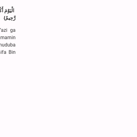
الْيَوْمَ أ
رَّحِيمٌ}
’azi ga
umarnin
 huduba
ifa Bin