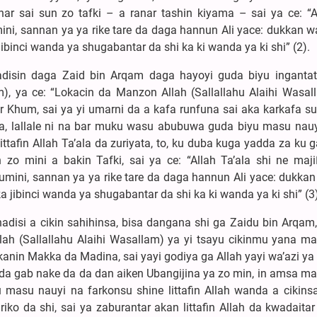
r sai sun zo tafki – a ranar tashin kiyama – sai ya ce: “A
i, sannan ya ya rike tare da daga hannun Ali yace: dukkan w
binci wanda ya shugabantar da shi ka ki wanda ya ki shi” (2).
adisin daga Zaid bin Arqam daga hayoyi guda biyu ingantat
), ya ce: “Lokacin da Manzon Allah (Sallallahu Alaihi Wasal
Khum, sai ya yi umarni da a kafa runfuna sai aka karkafa su,
sa, lallale ni na bar muku wasu abubuwa guda biyu masu nauy
ttafin Allah Ta’ala da zuriyata, to, ku duba kuga yadda za ku g
zo mini a bakin Tafki, sai ya ce: “Allah Ta’ala shi ne maji
ini, sannan ya ya rike tare da daga hannun Ali yace: dukka
 jibinci wanda ya shugabantar da shi ka ki wanda ya ki shi” (3)
adisi a cikin sahihinsa, bisa dangana shi ga Zaidu bin Arqa
lah (Sallallahu Alaihi Wasallam) ya yi tsayu cikinmu yana m
anin Makka da Madina, sai yayi godiya ga Allah yayi wa’azi ya
a gab nake da da dan aiken Ubangijina ya zo min, in amsa ma
asu nauyi na farkonsu shine littafin Allah wanda a cikins
i riko da shi, sai ya zaburantar akan littafin Allah da kwadaitar